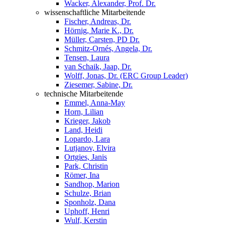
Wacker, Alexander, Prof. Dr.
wissenschaftliche Mitarbeitende
Fischer, Andreas, Dr.
Hörnig, Marie K., Dr.
Müller, Carsten, PD Dr.
Schmitz-Ornés, Angela, Dr.
Tensen, Laura
van Schaik, Jaap, Dr.
Wolff, Jonas, Dr. (ERC Group Leader)
Ziesemer, Sabine, Dr.
technische Mitarbeitende
Emmel, Anna-May
Horn, Lilian
Krieger, Jakob
Land, Heidi
Lopardo, Lara
Lutjanov, Elvira
Ortgies, Janis
Park, Christin
Römer, Ina
Sandhop, Marion
Schulze, Brian
Sponholz, Dana
Uphoff, Henri
Wulf, Kerstin