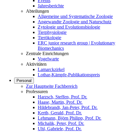
Events
Jahresberichte
Abteilungen
Allgemeine und Systematische Zoologie
Angewandte Zoologie und Naturschutz
Zytologie und Evolutionsbiologie
Tierphysiologie
Tierökologie
ERC junior research group | Evolutionary
Biomechanics
Zentrale Einrichtungen
Vogelwarte
Aktivitäten
Lamarckzirkel
Lothar-Kämpfe-Publikationspreis
Personal
Zur Hauptseite Fachbereich
Professuren
Harzsch, Steffen, Prof. Dr.
Haase, Martin, Prof. Dr.
Hildebrandt, Jan-Peter, Prof. Dr.
Kerth, Gerald, Prof. Dr.
Lehmann, Björn Philipp, Prof. Dr.
Michalik, Peter, Prof. Dr.
Uhl, Gabriele, Prof. Dr.