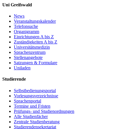
Uni Greifswald
News
Veranstaltungskalender
Telefonsuche
Organigramm
Einrichtungen A bis Z
Zuständigkeiten A bis Z
Universitätsmedizin
Sprachenzentrum
Stellenangebote
Satzungen & Formulare
Uniladen
Studierende
Selbstbedienungsportal
Vorlesungsverzeichnisse
Sprachenportal
Termine und Fristen
Prüfungs- und Studienordnungen
Alle Studienfächer
Zentrale Studienberatung
Studierendensekretariat