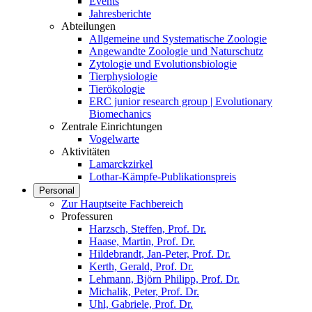
Events
Jahresberichte
Abteilungen
Allgemeine und Systematische Zoologie
Angewandte Zoologie und Naturschutz
Zytologie und Evolutionsbiologie
Tierphysiologie
Tierökologie
ERC junior research group | Evolutionary
Biomechanics
Zentrale Einrichtungen
Vogelwarte
Aktivitäten
Lamarckzirkel
Lothar-Kämpfe-Publikationspreis
Personal
Zur Hauptseite Fachbereich
Professuren
Harzsch, Steffen, Prof. Dr.
Haase, Martin, Prof. Dr.
Hildebrandt, Jan-Peter, Prof. Dr.
Kerth, Gerald, Prof. Dr.
Lehmann, Björn Philipp, Prof. Dr.
Michalik, Peter, Prof. Dr.
Uhl, Gabriele, Prof. Dr.