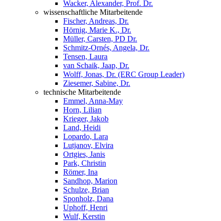
Wacker, Alexander, Prof. Dr.
wissenschaftliche Mitarbeitende
Fischer, Andreas, Dr.
Hörnig, Marie K., Dr.
Müller, Carsten, PD Dr.
Schmitz-Ornés, Angela, Dr.
Tensen, Laura
van Schaik, Jaap, Dr.
Wolff, Jonas, Dr. (ERC Group Leader)
Ziesemer, Sabine, Dr.
technische Mitarbeitende
Emmel, Anna-May
Horn, Lilian
Krieger, Jakob
Land, Heidi
Lopardo, Lara
Lutjanov, Elvira
Ortgies, Janis
Park, Christin
Römer, Ina
Sandhop, Marion
Schulze, Brian
Sponholz, Dana
Uphoff, Henri
Wulf, Kerstin