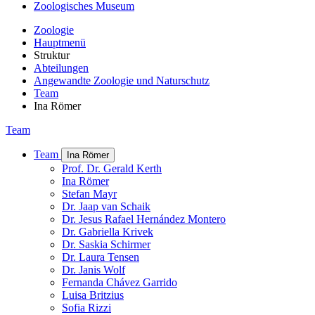
Zoologisches Museum
Zoologie
Hauptmenü
Struktur
Abteilungen
Angewandte Zoologie und Naturschutz
Team
Ina Römer
Team
Team
Ina Römer
Prof. Dr. Gerald Kerth
Ina Römer
Stefan Mayr
Dr. Jaap van Schaik
Dr. Jesus Rafael Hernández Montero
Dr. Gabriella Krivek
Dr. Saskia Schirmer
Dr. Laura Tensen
Dr. Janis Wolf
Fernanda Chávez Garrido
Luisa Britzius
Sofia Rizzi