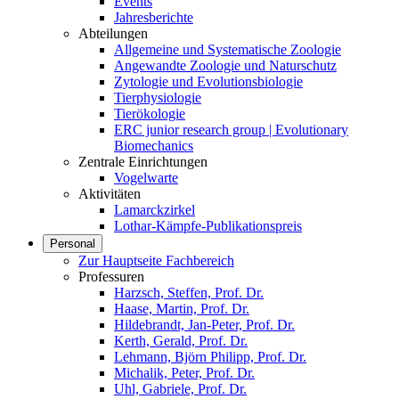
Events
Jahresberichte
Abteilungen
Allgemeine und Systematische Zoologie
Angewandte Zoologie und Naturschutz
Zytologie und Evolutionsbiologie
Tierphysiologie
Tierökologie
ERC junior research group | Evolutionary
Biomechanics
Zentrale Einrichtungen
Vogelwarte
Aktivitäten
Lamarckzirkel
Lothar-Kämpfe-Publikationspreis
Personal
Zur Hauptseite Fachbereich
Professuren
Harzsch, Steffen, Prof. Dr.
Haase, Martin, Prof. Dr.
Hildebrandt, Jan-Peter, Prof. Dr.
Kerth, Gerald, Prof. Dr.
Lehmann, Björn Philipp, Prof. Dr.
Michalik, Peter, Prof. Dr.
Uhl, Gabriele, Prof. Dr.