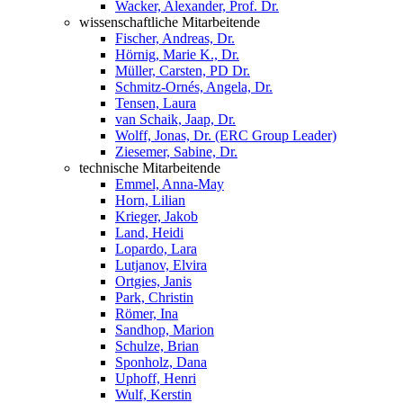
Wacker, Alexander, Prof. Dr.
wissenschaftliche Mitarbeitende
Fischer, Andreas, Dr.
Hörnig, Marie K., Dr.
Müller, Carsten, PD Dr.
Schmitz-Ornés, Angela, Dr.
Tensen, Laura
van Schaik, Jaap, Dr.
Wolff, Jonas, Dr. (ERC Group Leader)
Ziesemer, Sabine, Dr.
technische Mitarbeitende
Emmel, Anna-May
Horn, Lilian
Krieger, Jakob
Land, Heidi
Lopardo, Lara
Lutjanov, Elvira
Ortgies, Janis
Park, Christin
Römer, Ina
Sandhop, Marion
Schulze, Brian
Sponholz, Dana
Uphoff, Henri
Wulf, Kerstin