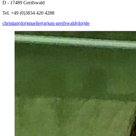
D - 17489 Greifswald
Tel. +49 (0)3834 420 4288
christian(dot)mueller(at)uni-greifswald(dot)de