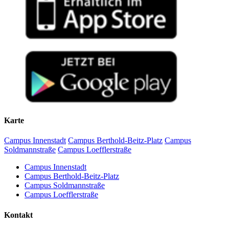
Zellbiologie, Universitätsmedizin Greifswald)
Sophie Wieprecht
christopher(dot)hucke(at)stud(dot)uni-greifswald(dot)de
s-sowiep(at)uni-greifswald(dot)de
Kevin Riedner
Hjördis Lemmel
riednerk(at)gmail(dot)com
s-hjlemm(at)uni-greifswald(dot)de
Aimée Engler
Theodor Fiedler
aime(dot)engler(at)stud(dot)uni-greifswald(dot)de
tf152211(at)uni-greifswald(dot)de
Karte
Campus Innenstadt
Campus Berthold-Beitz-Platz
Campus
Soldmannstraße
Campus Loefflerstraße
Campus Innenstadt
Campus Berthold-Beitz-Platz
Campus Soldmannstraße
Campus Loefflerstraße
Kontakt