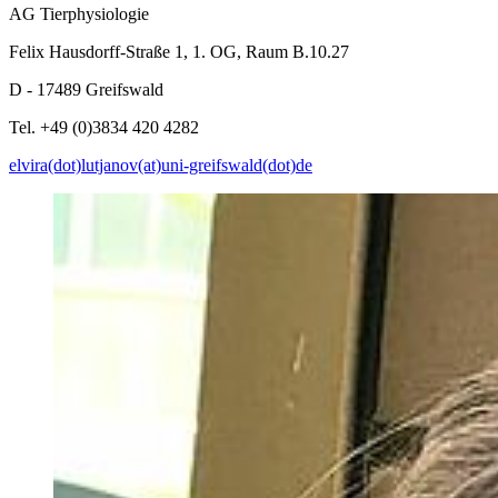
AG Tierphysiologie
Felix Hausdorff-Straße 1, 1. OG, Raum B.10.27
D - 17489 Greifswald
Tel. +49 (0)3834 420 4282
elvira(dot)lutjanov(at)uni-greifswald(dot)de