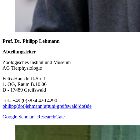
Prof. Dr. Philipp Lehmann
Abteilungsleiter
Zoologisches Institut und Museum
AG Tierphysiologie
Felix-Hausdorff-Str. 1
1. OG, Raum B.10.06
D - 17489 Greifswald
Tel.: +49 (0)3834 420 4290
philipp(dot)lehmann(at)uni-greifswald(dot)de
Google Scholar
ResearchGate