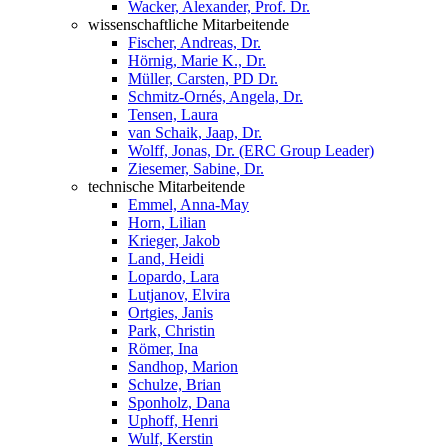
Wacker, Alexander, Prof. Dr.
wissenschaftliche Mitarbeitende
Fischer, Andreas, Dr.
Hörnig, Marie K., Dr.
Müller, Carsten, PD Dr.
Schmitz-Ornés, Angela, Dr.
Tensen, Laura
van Schaik, Jaap, Dr.
Wolff, Jonas, Dr. (ERC Group Leader)
Ziesemer, Sabine, Dr.
technische Mitarbeitende
Emmel, Anna-May
Horn, Lilian
Krieger, Jakob
Land, Heidi
Lopardo, Lara
Lutjanov, Elvira
Ortgies, Janis
Park, Christin
Römer, Ina
Sandhop, Marion
Schulze, Brian
Sponholz, Dana
Uphoff, Henri
Wulf, Kerstin