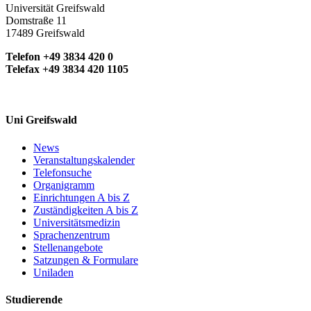
Universität Greifswald
Domstraße 11
17489 Greifswald
Telefon +49 3834 420 0
Telefax +49 3834 420 1105
Uni Greifswald
News
Dr. Henriek Bosua
Veranstaltungskalender
Telefonsuche
Zoologisches Institut und Museum
Organigramm
Einrichtungen A bis Z
AG Tierphysiologie
Zuständigkeiten A bis Z
Universitätsmedizin
Felix-Hausdorff-Straße 1, Erdgeschoss, Raum B.00.12
Sprachenzentrum
D - 17489 Greifswald
Stellenangebote
Satzungen & Formulare
Tel. +49 (0)3834 420 4247
Uniladen
henrika(dot)bosua(at)zoologi(dot)su(dot)se
Studierende