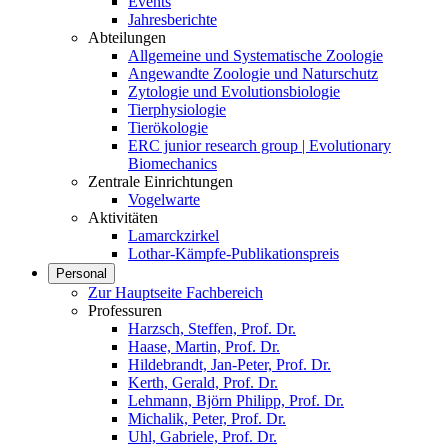
Events
Jahresberichte
Abteilungen
Allgemeine und Systematische Zoologie
Angewandte Zoologie und Naturschutz
Zytologie und Evolutionsbiologie
Tierphysiologie
Tierökologie
ERC junior research group | Evolutionary
Biomechanics
Zentrale Einrichtungen
Vogelwarte
Aktivitäten
Lamarckzirkel
Lothar-Kämpfe-Publikationspreis
Personal
Zur Hauptseite Fachbereich
Professuren
Harzsch, Steffen, Prof. Dr.
Haase, Martin, Prof. Dr.
Hildebrandt, Jan-Peter, Prof. Dr.
Kerth, Gerald, Prof. Dr.
Lehmann, Björn Philipp, Prof. Dr.
Michalik, Peter, Prof. Dr.
Uhl, Gabriele, Prof. Dr.