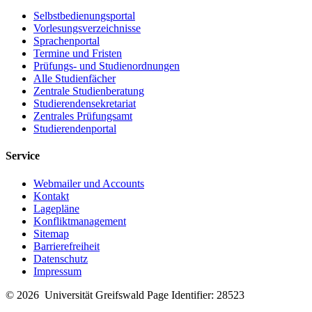
Selbstbedienungsportal
Vorlesungsverzeichnisse
Sprachenportal
Termine und Fristen
Prüfungs- und Studienordnungen
Dr. Gözde Güney
Alle Studienfächer
Zentrale Studienberatung
Zoologisches Institut und Museum
Studierendensekretariat
Zentrales Prüfungsamt
AG Tierphysiologie
Studierendenportal
Felix-Hausdorff-Straße 1, Erdgeschoss, Raum B.00.12
Service
D - 17489 Greifswald
Webmailer und Accounts
Tel. +49 (0)3834 420 4247
Kontakt
Lagepläne
goezde(dot)gueney(at)uni-greifswald(dot)de
Konfliktmanagement
Sitemap
Barrierefreiheit
Datenschutz
Impressum
© 2026 Universität Greifswald
Page Identifier: 28523