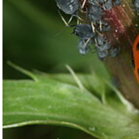
Stellenangebote
Satzungen & Formulare
Uniladen
Studierende
Selbstbedienungsportal
Vorlesungsverzeichnisse
Sprachenportal
Termine und Fristen
Prüfungs- und Studienordnungen
Alle Studienfächer
Zentrale Studienberatung
Studierendensekretariat
Zentrales Prüfungsamt
Studierendenportal
Service
Webmailer und Accounts
Kontakt
Lagepläne
Konfliktmanagement
Sitemap