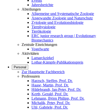
Events
Jahresberichte
Abteilungen
Allgemeine und Systematische Zoologie
Angewandte Zoologie und Naturschutz
Zytologie und Evolutionsbiologie
Tierphysiologie
Tierökologie
ERC junior research group | Evolutionary
Biomechanics
Zentrale Einrichtungen
Vogelwarte
Aktivitäten
Lamarckzirkel
Lothar-Kämpfe-Publikationspreis
Personal
Zur Hauptseite Fachbereich
Professuren
Harzsch, Steffen, Prof. Dr.
Haase, Martin, Prof. Dr.
Hildebrandt, Jan-Peter, Prof. Dr.
Kerth, Gerald, Prof. Dr.
Lehmann, Björn Philipp, Prof. Dr.
Michalik, Peter, Prof. Dr.
Uhl, Gabriele, Prof. Dr.