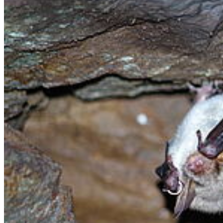
Bluesky
Uniapp
Karte
Campus Innenstadt
Campus Berthold-Beitz-Platz
Campus
Soldmannstraße
Campus Loefflerstraße
Campus Innenstadt
Campus Berthold-Beitz-Platz