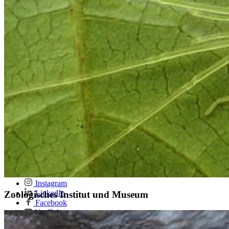
Neuigkeiten
Keine Nachrichten verfügbar.
Sekretariat
Kerstin Wulf
Loitzer Str. 26
17489 Greifswald
Telefon +49 (0)3834 420 4251
Telefax +49 (0)3834 420 4252
zimg-sekretariat
@uni-greifswald
.de
Soziale Medien
Instagram
LinkedIn
Zoologisches Institut und Museum
Facebook
YouTube
Mastodon