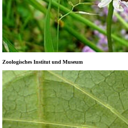
Zoologisches Institut und Museum
Weiter
Go to slide 1
Go to slide 2
Go to slide 3
Go to slide 4
Go to slide 5
Go to slide 6