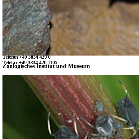
Campus Soldmannstraße
Campus Loefflerstraße
Kontakt
Universität Greifswald
Domstraße 11
17489 Greifswald
Telefon +49 3834 420 0
Telefax +49 3834 420 1105
Zoologisches Institut und Museum
Uni Greifswald
News
Veranstaltungskalender
Telefonsuche
Organigramm
Einrichtungen A bis Z
Zuständigkeiten A bis Z
Universitätsmedizin
Sprachenzentrum