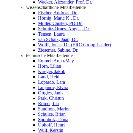
Wacker, Alexander, Prof. Dr.
wissenschaftliche Mitarbeitende
Fischer, Andreas, Dr.
Hörnig, Marie K., Dr.
Müller, Carsten, PD Dr.
Schmitz-Ornés, Angela, Dr.
Tensen, Laura
van Schaik, Jaap, Dr.
Wolff, Jonas, Dr. (ERC Group Leader)
Ziesemer, Sabine, Dr.
technische Mitarbeitende
Emmel, Anna-May
Horn, Lilian
Krieger, Jakob
Land, Heidi
Lopardo, Lara
Lutjanov, Elvira
Ortgies, Janis
Park, Christin
Römer, Ina
Sandhop, Marion
Schulze, Brian
Sponholz, Dana
Uphoff, Henri
Wulf, Kerstin