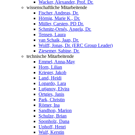
Wacker, Alexander, Prof. Dr.
wissenschaftliche Mitarbeitende
Fischer, Andreas, Dr.
Hörnig, Marie K., Dr.
Müller, Carsten, PD Dr.
Schmitz-Ornés, Angela, Dr.
Tensen, Laura
van Schaik, Jaap, Dr.
Wolff, Jonas, Dr. (ERC Group Leader)
Ziesemer, Sabine, Dr.
technische Mitarbeitende
Emmel, Anna-May
Horn, Lilian
Krieger, Jakob
Land, Heidi
Lopardo, Lara
Lutjanov, Elvira
Ortgies, Janis
Park, Christin
Römer, Ina
Sandhop, Marion
Schulze, Brian
Sponholz, Dana
Uphoff, Henri
Wulf, Kerstin