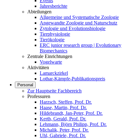
Events
Jahresberichte
Abteilungen
Allgemeine und Systematische Zoologie
Angewandte Zoologie und Naturschutz
Zytologie und Evolutionsbiologie
Tierphysiologie
Tierökologie
ERC junior research group | Evolutionary
Biomechanics
Zentrale Einrichtungen
Vogelwarte
Aktivitäten
Lamarckzirkel
Lothar-Kämpfe-Publikationspreis
Personal
Zur Hauptseite Fachbereich
Professuren
Harzsch, Steffen, Prof. Dr.
Haase, Martin, Prof. Dr.
Hildebrandt, Jan-Peter, Prof. Dr.
Kerth, Gerald, Prof. Dr.
Lehmann, Björn Philipp, Prof. Dr.
Michalik, Peter, Prof. Dr.
Uhl, Gabriele, Prof. Dr.