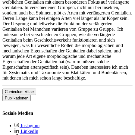
weiblichen Genitalien mit einem besonderen Fokus auf verlängerte
Genitalien. In verschiedenen Gruppen, nicht nur bei Insekten,
sondern auch bei Spinnen, gibt es Arten mit verlängerten Genitalien.
Deren Länge kann bei einigen Arten viel länger als ihr Köper sein.
Der Ursprung und teilweise die Funktion der verlängerten
Genitalien bei Männchen variieren von Gruppe zu Gruppe. Ich
untersuche bei verschiedenen Gruppen, wie die verlängerte
Genitalien beim Geschlechtsverkehr funktionieren und sich
bewegen, was für wesentliche Rollen die morphologischen und
mechanischen Eigenschaften der Genitalien dabei spielen, und
warum jede Art eigene morphologische und mechanische
Eigenschaften der Genitalien hat (warum müssen solche
Eigenschaften artenspezifisch sein). Daneben interessiere ich mich
für Systematik und Taxonomie von Blattkäfern und Bodenläusen,
mit denen ich mich schon lange beschäftige.
Curriculum Vitae
Ausbildung
Publikationen
seit
in press
Drittmittel und Stipendien
Wissenschaftliche Mitarbeiterin an der Universität
06/2021
Greifswald, Zoologisches Institut und Museum
06/2021
Postdoc-Stipendium (DFG Nr. MA 7400/1-2), Deutsche
Matsumura, Y.
, Kovalev, A., Gorb, S.N. (accepted). Mechanical
Soziale Medien
–
Forschungsgemeinschaft
09/2020
properties of a female reproductive tract of a beetle and implications
Gastwissenschaftlerin an der Christian-Albrechts-
–
for penile penetration.
Proceedings of the Royal Society B
.
Universität Kiel
Instagram
05/2021
2021
06/2017
LinkedIn
Postdoc-Stipendium (DFG Nr. MA 7400/1-1), Deutsche
Wissenschaftliche Mitarbeiterin an der Christian-