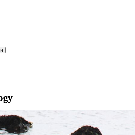
ie
ogy