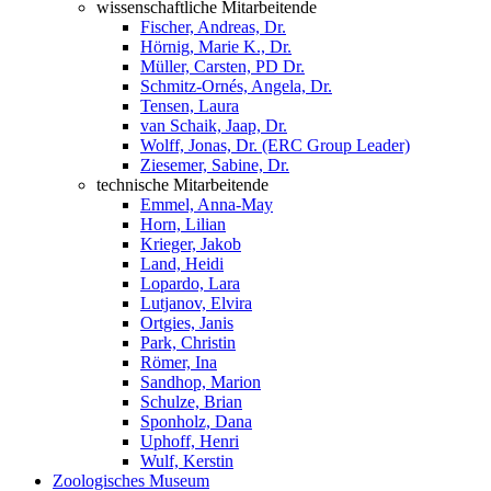
wissenschaftliche Mitarbeitende
Fischer, Andreas, Dr.
Hörnig, Marie K., Dr.
Müller, Carsten, PD Dr.
Schmitz-Ornés, Angela, Dr.
Tensen, Laura
van Schaik, Jaap, Dr.
Wolff, Jonas, Dr. (ERC Group Leader)
Ziesemer, Sabine, Dr.
technische Mitarbeitende
Emmel, Anna-May
Horn, Lilian
Krieger, Jakob
Land, Heidi
Lopardo, Lara
Lutjanov, Elvira
Ortgies, Janis
Park, Christin
Römer, Ina
Sandhop, Marion
Schulze, Brian
Sponholz, Dana
Uphoff, Henri
Wulf, Kerstin
Zoologisches Museum