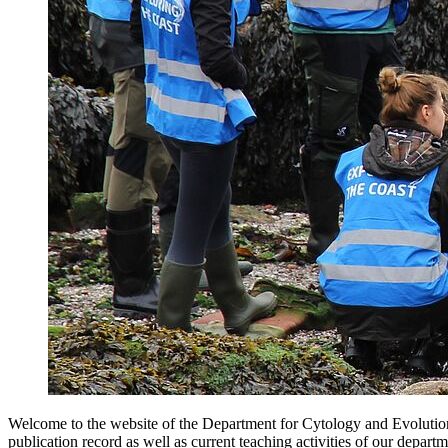
Welcome to the website of the Department for Cytology and Evolution
publication record as well as current teaching activities of our departm