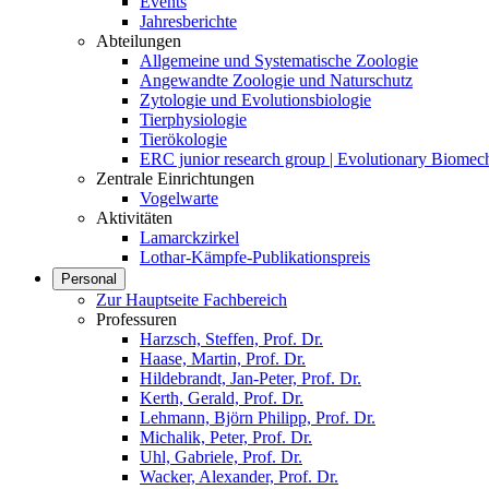
Events
Jahresberichte
Abteilungen
Allgemeine und Systematische Zoologie
Angewandte Zoologie und Naturschutz
Zytologie und Evolutionsbiologie
Tierphysiologie
Tierökologie
ERC junior research group | Evolutionary Biomec
Zentrale Einrichtungen
Vogelwarte
Aktivitäten
Lamarckzirkel
Lothar-Kämpfe-Publikationspreis
Personal
Zur Hauptseite Fachbereich
Professuren
Harzsch, Steffen, Prof. Dr.
Haase, Martin, Prof. Dr.
Hildebrandt, Jan-Peter, Prof. Dr.
Kerth, Gerald, Prof. Dr.
Lehmann, Björn Philipp, Prof. Dr.
Michalik, Peter, Prof. Dr.
Uhl, Gabriele, Prof. Dr.
Wacker, Alexander, Prof. Dr.